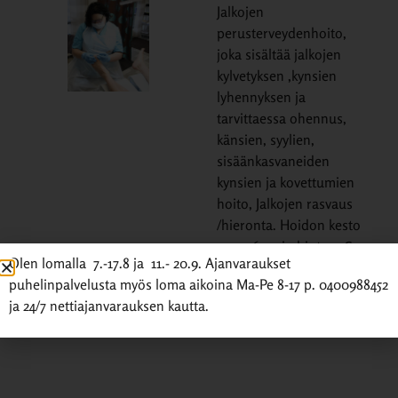
Jalkojen
perusterveydenhoito,
joka sisältää jalkojen
kylvetyksen ,kynsien
lyhennyksen ja
tarvittaessa ohennus,
känsien, syylien,
sisäänkasvaneiden
kynsien ja kovettumien
hoito, Jalkojen rasvaus
/hieronta. Hoidon kesto
n. 45- 60 min hinta 57€
Olen lomalla 7.-17.8 ja 11.- 20.9. Ajanvaraukset
+ 3€ Kanta maksu.
puhelinpalvelusta myös loma aikoina Ma-Pe 8-17 p. 0400988452
ja 24/7 nettiajanvarauksen kautta.
Tilaa tästä