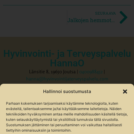
SEURAAVA
Jalkojen hemmotteluhoito
Hyvinvointi- ja Terveyspalvelu
HannaO
Länsitie 8, 19650 Joutsa |
0400988452
|
hanna@hyvinvointijaterveyspalvelu.com
Tietosuojaseloste
Hallinnoi suostumusta
Parhaan kokemuksen tarjoamiseksi käytämme teknologioita, kuten
evästeitä, tallentaaksemme ja/tai käyttääksemme laitetietoja. Näiden
tekniikoiden hyväksyminen antaa meille mahdollisuuden käsitellä tietoja,
kuten selauskäyttäytymistä tai yksilöllisiä tunnuksia tällä sivustolla.
Suostumuksen jättäminen tai peruuttaminen voi vaikuttaa haitallisesti
tiettyihin ominaisuuksiin ja toimintoihin.